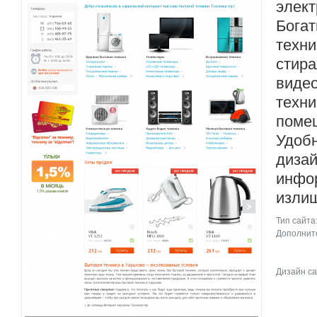
элек
Бог
техн
стир
виде
тех
помещ
Удоб
диза
инф
излиш
Тип сайта
Дополните
Дизайн са