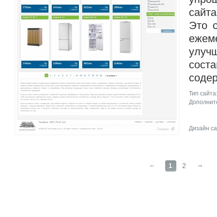
сайт
Это 
ежем
улу
сос
соде
Тип сайта
Дополните
Дизайн са
←
→
1
2