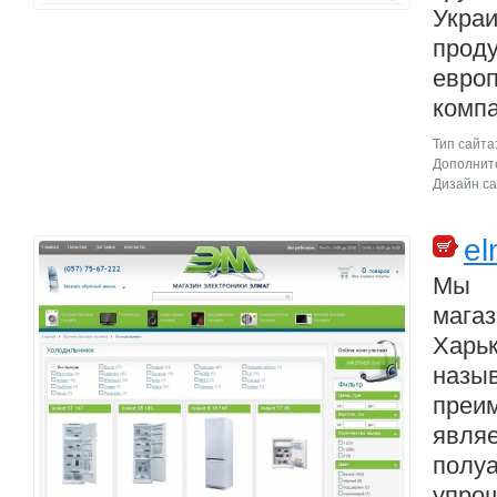
Укра
про
евро
компа
Тип сайта
Дополните
Дизайн са
el
Мы 
маг
Хар
назы
преи
явля
полу
упр