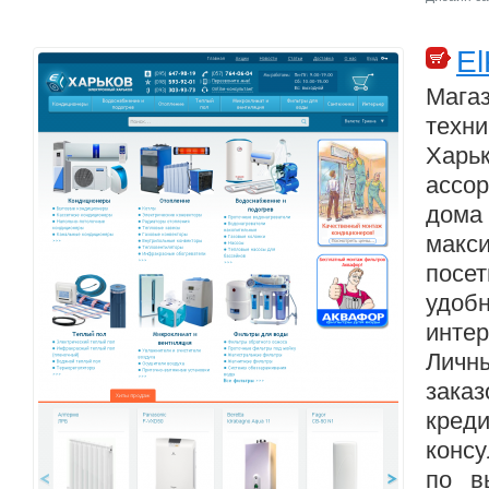
El
Маг
тех
Харьк
ассо
дома
макс
посе
удобн
инте
Личн
зак
креди
конс
по в