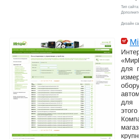
Тип сайта
Дополните
Дизайн са
Mi
Интер
«Мир
для 
измер
обор
авто
для 
это
Компа
маг
кру