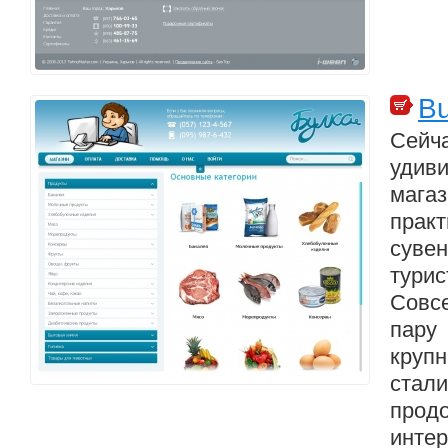
Bu
Сей
удиви
магаз
практ
суве
тури
Совс
пару
круп
ста
прод
интер