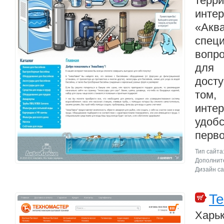
тер
интер
«Акв
спец
вопр
для
дост
том,
инте
удоб
перво
Тип сайта
Дополните
Дизайн са
Te
Хар