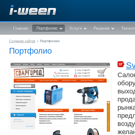
Главная
Портфолио
Услуги
Решения
Технол
Создание сайтов
>
Портфолио
Портфолио
Sv
Сало
обор
выхо
прод
рын
пред
воз
жела