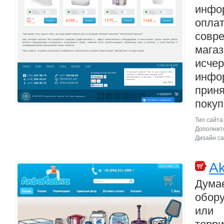
инфо
оплат
совр
магаз
исче
инфо
прин
покуп
Тип сайта
Дополните
Дизайн са
Ak
Дум
обор
или