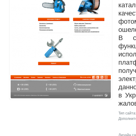
ка
каче
фото
ошел
В с
функ
исп
плат
полу
элек
дан
в Ук
жалов
Тип сайта
Дополните
Дизайн са