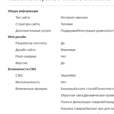
Общая информация
Тип сайта:
Интернет-магазин
Структура сайта:
Типовая
Дополнительные услуги:
Поддержка
Регистрация домена
Хост
Web-дизайн
Разработка логотипа:
Да
Дизайн сайта:
Максимум
Flash-графика:
Нет
Верстка:
Да
Возможности CMS
CMS:
StayInWeb
Многоязычность:
Нет
Включенные функции:
Баннеры
Каталог статей
Полнотекст
Обратная связь
Динамическая пров
Поиск и фильтрация товаров
Упоряд
Корзина товаров
Экспорт цен для п