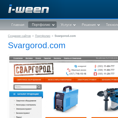
Главная
Портфолио
Услуги
Решения
Технол
Создание сайтов
>
Портфолио
>
Svargorod.com
Svargorod.com