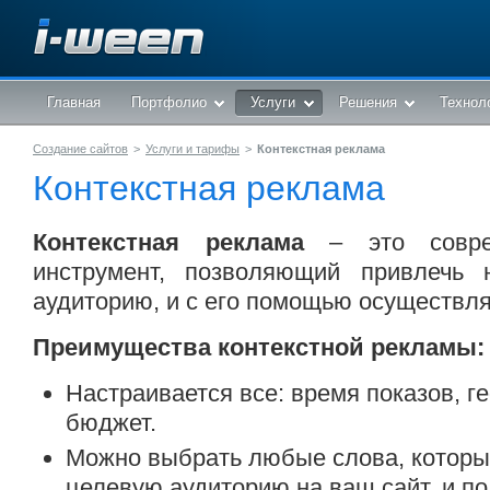
Главная
Портфолио
Услуги
Решения
Технол
Создание сайтов
>
Услуги и тарифы
>
Контекстная реклама
Контекстная реклама
Контекстная реклама
– это совре
инструмент, позволяющий привлечь
аудиторию, и с его помощью осуществля
Преимущества контекстной рекламы:
Настраивается все: время показов, г
бюджет.
Можно выбрать любые слова, которы
целевую аудиторию на ваш сайт, и по