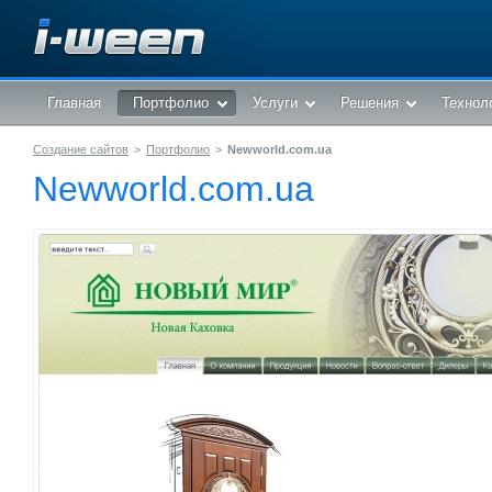
Главная
Портфолио
Услуги
Решения
Технол
Создание сайтов
>
Портфолио
>
Newworld.com.ua
Newworld.com.ua