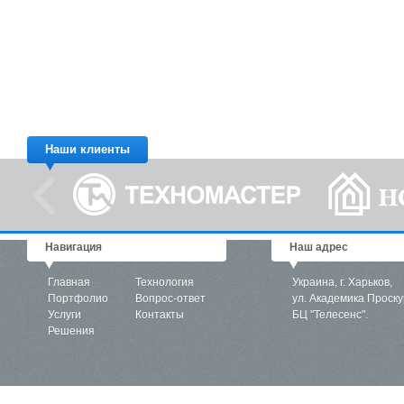
Наши клиенты
Навигация
Наш адрес
Главная
Технология
Украина, г. Харьков,
Портфолио
Вопрос-ответ
ул. Академика Проску
Услуги
Контакты
БЦ "Телесенс".
Решения