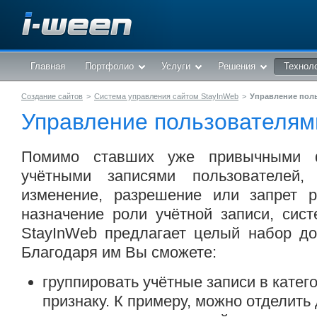
Главная
Портфолио
Услуги
Решения
Технол
Создание сайтов
>
Система управления сайтом StayInWeb
>
Управление пол
Управление пользователям
Помимо ставших уже привычными 
учётными записями пользователей, 
изменение, разрешение или запрет р
назначение роли учётной записи, сис
StayInWeb предлагает целый набор до
Благодаря им Вы сможете:
группировать учётные записи в катег
признаку. К примеру, можно отделит