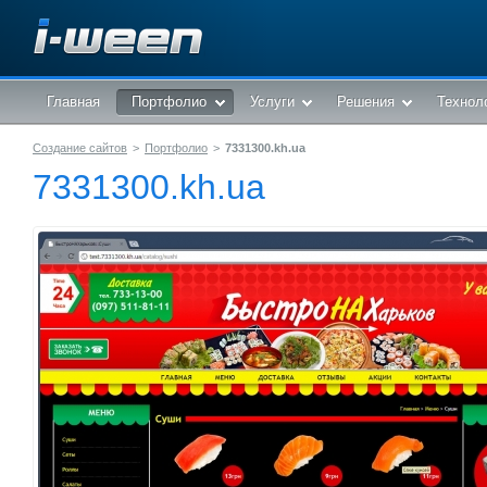
Главная
Портфолио
Услуги
Решения
Технол
Создание сайтов
>
Портфолио
>
7331300.kh.ua
7331300.kh.ua