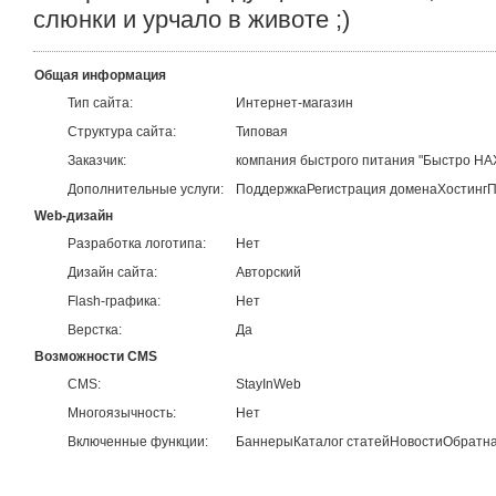
слюнки и урчало в животе ;)
Общая информация
Тип сайта:
Интернет-магазин
Структура сайта:
Типовая
Заказчик:
компания быстрого питания "Быстро НА
Дополнительные услуги:
Поддержка
Регистрация домена
Хостинг
П
Web-дизайн
Разработка логотипа:
Нет
Дизайн сайта:
Авторский
Flash-графика:
Нет
Верстка:
Да
Возможности CMS
CMS:
StayInWeb
Многоязычность:
Нет
Включенные функции:
Баннеры
Каталог статей
Новости
Обратна